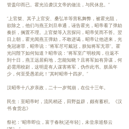
管盖印而已。霍光沿袭汉文帝的做法，与民休息。”
“上官桀、其子上官安、桑弘羊等营私舞弊，被霍光阻，
欲除之，他们与燕王刘旦串通，诬告霍光，昭帝看了弹劾
奏折，搁置不理。上官桀等入宫探问，昭帝笑而不答。翌
日上朝，霍光闻燕王弹劾，不敢进谒，昭帝让他进来，光
免冠谢罪，昭帝说：“将军尽可戴冠，朕知将军无罪”。霍
光问陛下如何知道？昭帝说：“将军至广明校阅，往返不
到十日，燕王远居蓟地，怎能知晓？且将军如有异谋，何
必需用校尉，这明是有人谋害将军，伪作此书。朕虽年
少，何至受愚若此！”其时昭帝十四岁。”
汉昭帝十八岁亲政，二十一岁驾崩，在位十三年。
民生：至昭帝时，流民稍还，田野益辟，颇有蓄积。《汉
书·食货志》
祭祀：“昭帝即位，富于春秋[还年轻]，未尝亲巡祭云
[等]。”