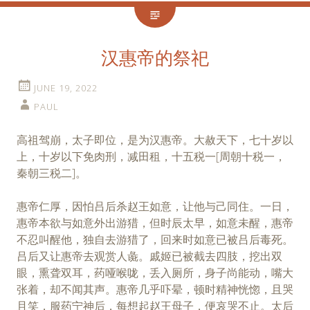
汉惠帝的祭祀
JUNE 19, 2022
PAUL
高祖驾崩，太子即位，是为汉惠帝。大赦天下，七十岁以
上，十岁以下免肉刑，减田租，十五税一[周朝十税一，
秦朝三税二]。
惠帝仁厚，因怕吕后杀赵王如意，让他与己同住。一日，
惠帝本欲与如意外出游猎，但时辰太早，如意未醒，惠帝
不忍叫醒他，独自去游猎了，回来时如意已被吕后毒死。
吕后又让惠帝去观赏人彘。戚姬已被截去四肢，挖出双
眼，熏聋双耳，药哑喉咙，丢入厕所，身子尚能动，嘴大
张着，却不闻其声。惠帝几乎吓晕，顿时精神恍惚，且哭
且笑，服药宁神后，每想起赵王母子，便哀哭不止。太后