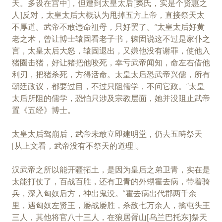
天。多设在宫中]，但遭到太皇太后[窦氏，实是个贤惠之
人]反对，太皇太后大概认为甩掉五方上帝，直接祭天太
不厚道。武帝不敢违命祖母，只好罢了。“太皇太后好黄
老之术，曾让博士辕固看老子书，辕固说这不过是家仆之
言，太皇太后大怒，辕固退出，又嫌他没有谢罪，使他入
猪圈击猪，好让猪把他咬死，幸亏武帝闻知，命左右借他
利刃，把猪杀死，方得活命。太皇太后恐武帝兴儒，所有
朝廷政议，都要过目，不过只阻儒学，不问它政。”太皇
太后所阻的儒学，恐怕只涉及宗教层面，她并没阻止武帝
置《五经》博士。
太皇太后驾崩后，武帝未敢立即建明堂，仍去五畤祭天
[从上文看，武帝没有不祭天的道理]。
汉武帝之所以能开疆拓土，是因为皇后之弟卫青，实在是
太能打仗了，百战百胜，还有卫青的外甥霍去病，带着骑
兵，深入匈奴后方，神出鬼没。“霍去病出代郡两千余
里，遇匈奴左贤王，屡战屡胜，杀敌七万余人，擒屯头王
三人，其他将官八十三人，在狼居胥山[乌兰巴托东]祭天