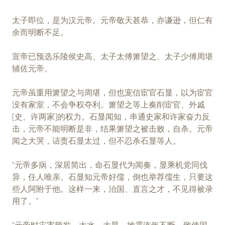
太子即位，是为汉元帝。元帝敬天甚恭，亦谦逊，但仁有
余而明断不足。
宣帝已预选乐陵侯史高、太子太傅箫望之、太子少傅周堪
辅佐元帝。
元帝虽重用箫望之与周堪，但也宠信宦官石显，以为宦官
没有家室，不会争权夺利。箫望之等上奏削宦官、外戚
[史、许两家]的权力。石显闻知，串通史家和许家奋力反
击，元帝不能明断是非，结果箫望之被击败，自杀。元帝
闻之大哭，诘责石显太过，但不忍杀石显等人。
“元帝多病，深居简出，命石显代为闻奏，显乘机党同伐
异，任人唯亲。石显知元帝好儒，倒也举荐儒生，只要这
些人阿附于他。这样一来，治国、直言之才，不见得被录
用了。”
“元帝时灾害频发。大水、大旱、地震连年不断，致使国