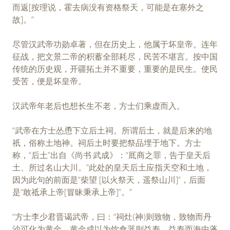
而返[按理说，霍去病没有资格祭天，可能是在塞外之
故]。”
尽管汉武帝功勋卓著，但在历史上，他属于坏皇帝。连年
征战，把文景二帝的积蓄全部耗尽，民苦不堪言。按中国
传统的历史观，开疆拓土并不重要，重要的是民生。使民
受苦，便是坏皇帝。
汉武帝年老后也想长生不老，方士们乘虚而入。
“武帝在方士怂恿下立后土祠。所谓后土，就是后来的地
祇，俗称土地神。祠后土时要把祭品埋于地下。方士
称，“后土”出自《尚书·武成》：“厎商之罪，告于皇天后
土、所过名山大川。”此处的皇天后土应指天空和土地，
因为此句的前面是“柴望 [以火祭天，遥祭山川]”，后面
是“敢祗承上帝[冒昧秉承上帝]”。”
“方士李少君晋谒武帝，曰：“祠灶(神)则致物，致物而丹
沙可化为黄金，黄金成以为饮食器则益寿，益寿而海中蓬