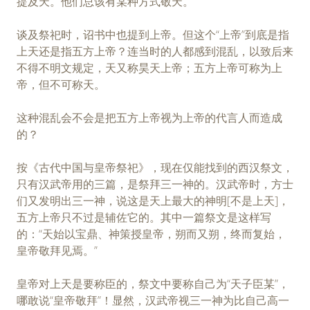
提及天。他们总该有某种方式敬天。
谈及祭祀时，诏书中也提到上帝。但这个“上帝”到底是指
上天还是指五方上帝？连当时的人都感到混乱，以致后来
不得不明文规定，天又称昊天上帝；五方上帝可称为上
帝，但不可称天。
这种混乱会不会是把五方上帝视为上帝的代言人而造成
的？
按《古代中国与皇帝祭祀》，现在仅能找到的西汉祭文，
只有汉武帝用的三篇，是祭拜三一神的。汉武帝时，方士
们又发明出三一神，说这是天上最大的神明[不是上天]，
五方上帝只不过是辅佐它的。其中一篇祭文是这样写
的：“天始以宝鼎、神策授皇帝，朔而又朔，终而复始，
皇帝敬拜见焉。”
皇帝对上天是要称臣的，祭文中要称自己为“天子臣某”，
哪敢说“皇帝敬拜”！显然，汉武帝视三一神为比自己高一