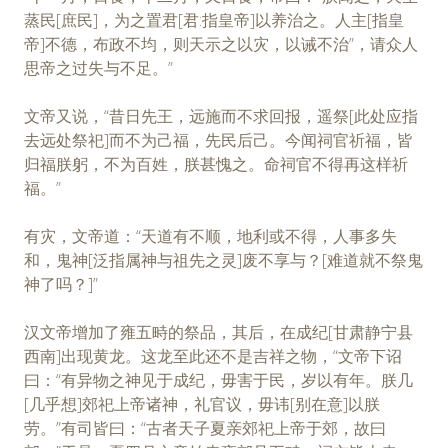
蒸民[庶民]，为之置君[君:指皇帝]以养治之。人主[指皇
帝]不德，布政不均，则天示之以灾，以诫不治”，请众人
思帝之过失与不足。”
文帝又说，“昔日先王，远施而不求回报，遥祭[此处应指
去远处祭祀]而不为己福，先民后己。今闻祠官祈福，皆
归福朕躬，不为百姓，朕甚愧之。命祠官不得再这样祈
福。”
有灾，文帝道：“天道有不顺，地利或不得，人事多失
和，鬼神[泛指属神与祖先之灵]废不享与？[难道就不祭鬼
神了吗？]”
汉文帝增加了雍五畤的祭品，其后，在成纪[甘肃静宁县
西南]出现黄龙。这龙至此还不是吉祥之物，“文帝下诏
曰：“有异物之神见于成纪，毋害于民，岁以有年。朕几
[几乎想]郊祀上帝诸神，礼官议，毋讳[别在意]以朕
劳。”有司皆曰：“古者天子夏亲郊祀上帝于郊，故曰