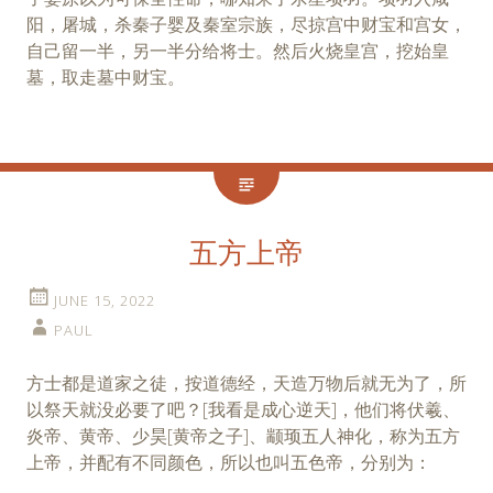
阳，屠城，杀秦子婴及秦室宗族，尽掠宫中财宝和宫女，
自己留一半，另一半分给将士。然后火烧皇宫，挖始皇
墓，取走墓中财宝。
五方上帝
JUNE 15, 2022
PAUL
方士都是道家之徒，按道德经，天造万物后就无为了，所
以祭天就没必要了吧？[我看是成心逆天]，他们将伏羲、
炎帝、黄帝、少昊[黄帝之子]、颛顼五人神化，称为五方
上帝，并配有不同颜色，所以也叫五色帝，分别为：