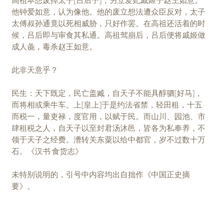
他钟爱如意，认为像他。他的废立想法遭众臣反对，太子
太傅叔孙通竟以死相威胁，只好作罢。在高祖还活着的时
候，吕后即与审食其私通。高祖驾崩后，吕后便将戚姬做
成人彘，毒杀赵王如意。
此非天意乎？
民生：天下既定，民亡盖臧，自天子不能具醇驷[好马]，
而将相或乘牛车。上[皇上]于是约法省禁，轻田租，十五
而税一，量吏禄，度官用，以赋于民。而山川、园池、市
肆租税之人，自天子以至封君汤沐邑，皆各为私奉养，不
领于天子之经费。漕转关东粟以给中都官，岁不过数十万
石。《汉书·食货志》
未特别说明的，引号中内容均出自拙作《中国正史摘
要》。