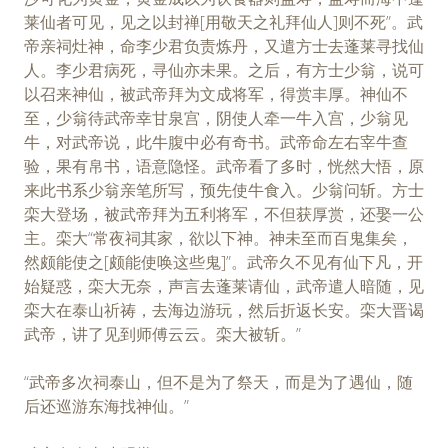
莱仙者可见，见之以封禅[用敬天之礼拜仙人]则不死”。武
帝亲祠灶神，命李少君负责炼丹，又遣方士去蓬莱寻找仙
人。李少君病死，寻仙亦未果。之后，有方士少翁，说可
以召来神仙，被武帝拜为文成将军，得赏丰厚。神仙不
至，少翁待武帝幸甘泉宫，阴使人牵一牛入宫，少翁见
牛，对武帝说，此牛腹中必有奇书。武帝命左右宰牛查
验，果有帛书，语意隐怪。武帝看了多时，恍然大悟，原
来此书系少翁亲笔所写，预先使牛食入。少翁问斩。方士
栾大登场，被武帝拜为五利将军，不但获厚赏，还娶一公
主。栾大“常夜祠其家，欲以下神。神未至而百鬼集矣，
然颇能使之[颇能使唤这些鬼]”。武帝久不见有仙下凡，开
始疑惑，栾大无奈，声言去蓬莱请仙，武帝遣人暗随，见
栾大在泰山祈祷，去海边游玩，然后折返长安。栾大晋谒
武帝，讲了见到师傅云云。栾大被斩。”
“武帝多次祠泰山，但不是为了祭天，而是为了遇仙，随
后还巡游东海找神仙。”