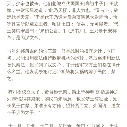
灭，少帝也被杀。他们想迎立代国国王[高祖中子]，王犹
豫，中尉宋昌劝道：“此乃天授，非人力也。”又占卜，确
定就是天意。“于是代王乃遣太后弟薄昭见太尉周勃，勃
等具言所以迎立王者。昭还报曰：“信矣，无可疑者。”代
王笑谓宋昌曰：“果如公言。”[《汉书》]。王乃赴长安称
帝，是为汉文帝。
当年刘邦所说的约法三章，只是战时的权宜之计，立国
初，只能沿用秦法维持政府机构的运转，然后逐步用新法
替代秦法，似乎到了汉文帝，才开始审视方士们都在搞什
么名堂。他发现祭祀时还带祈祷将灾祸转嫁于民的，禁
之。
“有司提议立太子，帝自称无德，谓上帝神明[泛指属神之
列]未悦纳其祭献，黎民尚未满意，叔父楚王有经验，兄
长吴王仁厚，弟淮王有才德，望择贤而立。众固请，遂立
长子启为太子。”
“十一月，日食，十二月，又日食，帝曰：“朕闻之，天生