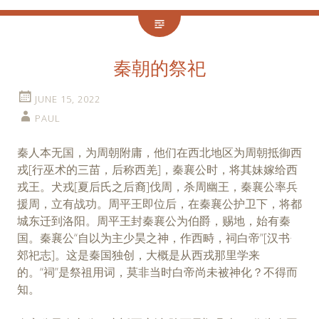
秦朝的祭祀
JUNE 15, 2022
PAUL
秦人本无国，为周朝附庸，他们在西北地区为周朝抵御西
戎[行巫术的三苗，后称西羌]，秦襄公时，将其妹嫁给西
戎王。犬戎[夏后氏之后裔]伐周，杀周幽王，秦襄公率兵
援周，立有战功。周平王即位后，在秦襄公护卫下，将都
城东迁到洛阳。周平王封秦襄公为伯爵，赐地，始有秦
国。秦襄公“自以为主少昊之神，作西畤，祠白帝”[汉书·
郊祀志]。这是秦国独创，大概是从西戎那里学来
的。“祠”是祭祖用词，莫非当时白帝尚未被神化？不得而
知。