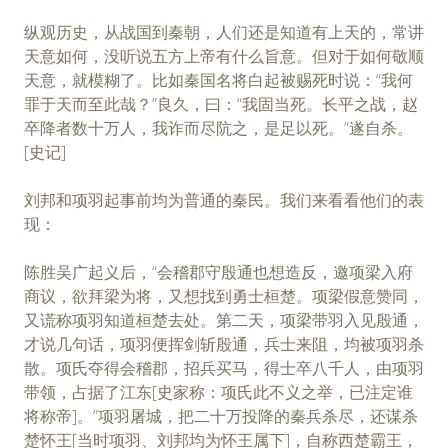
纵观历史，从战国到秦朝，人们还是知道有上天的，常讲
天意如何，没听说五方上帝有什么旨意。但对于如何敬顺
天意，就模糊了。比如秦国名将白起被赐死时说：“我何
罪于天而至此哉？”良久，曰：“我固当死。长平之战，赵
卒降者数十万人，我诈而尽阬之，是足以死。”遂自杀。
[史记]
刘邦和项羽起事前均为普通的秦民。我们来看看他们的表
现：
陈胜吴广起义后，“会稽郡守殷通也想造反，邀项梁入府
商议，欲拜梁为将，又想找到勇士桓楚。项梁假意赞同，
又谎称项羽知道桓楚去处。第二天，项梁带羽入见殷通，
才说几句话，项羽便挥剑斩殷通，兵士来阻，均被项羽杀
散。项氏夺得会稽郡，招兵买马，得士卒八千人，由项羽
带领，占据了江东[史家称：项氏此不义之举，已注定谁
将称帝]。”项羽屠城，把二十万投降的秦兵杀尽，还谋杀
楚怀王[当时项羽、刘邦均为怀王属下]，自称西楚霸王，