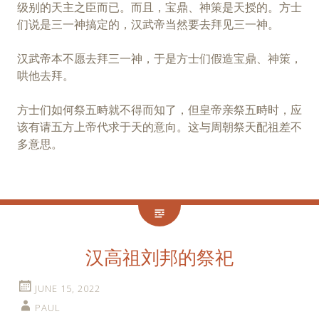
级别的天主之臣而已。而且，宝鼎、神策是天授的。方士
们说是三一神搞定的，汉武帝当然要去拜见三一神。
汉武帝本不愿去拜三一神，于是方士们假造宝鼎、神策，
哄他去拜。
方士们如何祭五畤就不得而知了，但皇帝亲祭五畤时，应
该有请五方上帝代求于天的意向。这与周朝祭天配祖差不
多意思。
汉高祖刘邦的祭祀
JUNE 15, 2022
PAUL