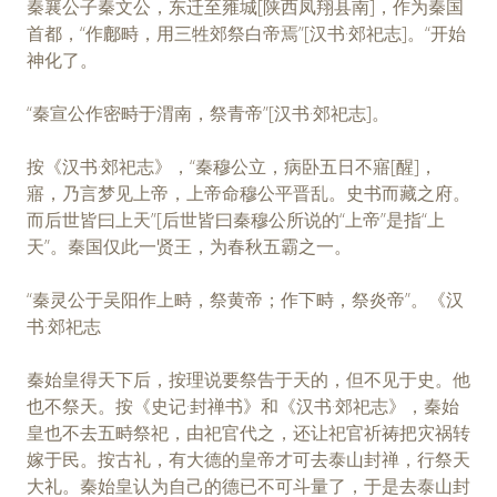
秦襄公子秦文公，东迁至雍城[陕西凤翔县南]，作为秦国
首都，“作鄜畤，用三牲郊祭白帝焉”[汉书·郊祀志]。“开始
神化了。
“秦宣公作密畤于渭南，祭青帝”[汉书·郊祀志]。
按《汉书·郊祀志》，“秦穆公立，病卧五日不寤[醒]，
寤，乃言梦见上帝，上帝命穆公平晋乱。史书而藏之府。
而后世皆曰上天”[后世皆曰秦穆公所说的“上帝”是指“上
天”。秦国仅此一贤王，为春秋五霸之一。
“秦灵公于吴阳作上畤，祭黄帝；作下畤，祭炎帝”。《汉
书·郊祀志
秦始皇得天下后，按理说要祭告于天的，但不见于史。他
也不祭天。按《史记·封禅书》和《汉书·郊祀志》，秦始
皇也不去五畤祭祀，由祀官代之，还让祀官祈祷把灾祸转
嫁于民。按古礼，有大德的皇帝才可去泰山封禅，行祭天
大礼。秦始皇认为自己的德已不可斗量了，于是去泰山封