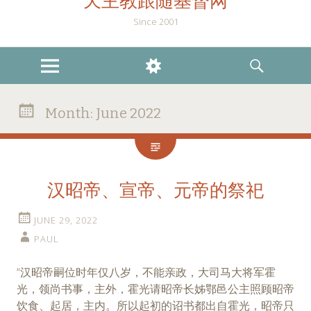
天主教跟随基督网
Since 2001
MENU
WIDGETS
SEARCH
Month:
June 2022
汉昭帝、宣帝、元帝的祭祀
JUNE 29, 2022
PAUL
“汉昭帝嗣位时年仅八岁，不能亲政，大司马大将军霍
光，领尚书事，主外，霍光请昭帝长姊鄂邑公主照顾昭帝
饮食、起居，主内。所以起初的诏书都出自霍光，昭帝只