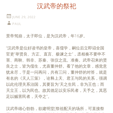
汉武帝的祭祀
JUNE 29, 2022
PAUL
景帝驾崩，太子即位，是为汉武帝，年16岁。
“汉武帝是位好读书的皇帝，喜儒学，嗣位后立即诏全国
官吏“举贤良、方正、直言、极谏之士”，丞相奏不要申不
害、商鞅、韩非、苏秦、张仪之流。准奏。武帝召来的贤
良之士，皆为儒生，尤喜董仲舒。看了他的文章，感觉意
犹未尽，于是一问再问，共有三问，董仲舒的对答，就是
有名的《天人三策》，诠释上天、君王与民的关系，强调
以此伦理关系治国，其要旨为“天之生民，非为王也；而
天立王，以为民也。故其德足以安乐民者，天予之，其恶
足以贼害民者，天夺之”。
汉武帝雄心勃勃，欲建明堂[祭祖配天的场所，可直接祭