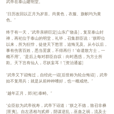
武帝在泰山建明堂。
“日历改回以正月为岁首。尚黄色，衣服、旗帜均为黄
色。”
终于有一天，“武帝亲耕巨定[山东广饶县]，复至泰山封
禅，再祀位于泰山的明堂，礼毕，召集群臣说：“朕即位
以来，所为狂悖，徒使天下愁苦，追悔无及。从今以后，
事有伤害百姓，悉当罢废，不得再行！”命遣散方士，一
概不用”。“是后上每对群臣自叹：向时愚惑，为方士所
欺。天下岂有仙人，尽妖妄耳！”[资治通鉴]
“武帝又下诏悔过，自经此一诏[后世称为轮台悔诏]，武帝
始不复用兵；就是从前种种嗜好，也一概戒绝。”
“越年正月，郊(祀)泰畤。”
“众臣欲为武帝祝寿，武帝下诏道：“朕之不德，致召非彝
[匪夷]。自左丞相与贰师，阴谋逆乱，巫蛊之祸，流及士