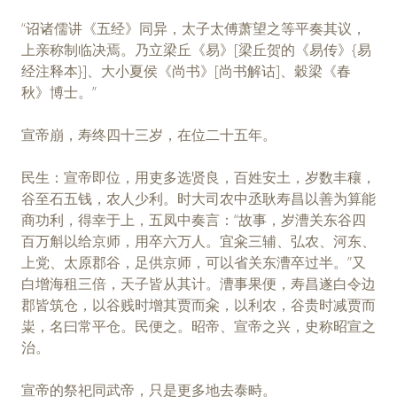
“诏诸儒讲《五经》同异，太子太傅萧望之等平奏其议，
上亲称制临决焉。乃立梁丘《易》[梁丘贺的《易传》{易
经注释本}]、大小夏侯《尚书》[尚书解诂]、穀梁《春
秋》博士。”
宣帝崩，寿终四十三岁，在位二十五年。
民生：宣帝即位，用吏多选贤良，百姓安土，岁数丰穰，
谷至石五钱，农人少利。时大司农中丞耿寿昌以善为算能
商功利，得幸于上，五凤中奏言：“故事，岁漕关东谷四
百万斛以给京师，用卒六万人。宜籴三辅、弘农、河东、
上党、太原郡谷，足供京师，可以省关东漕卒过半。”又
白增海租三倍，天子皆从其计。漕事果便，寿昌遂白令边
郡皆筑仓，以谷贱时增其贾而籴，以利农，谷贵时减贾而
粜，名曰常平仓。民便之。昭帝、宣帝之兴，史称昭宣之
治。
宣帝的祭祀同武帝，只是更多地去泰畤。