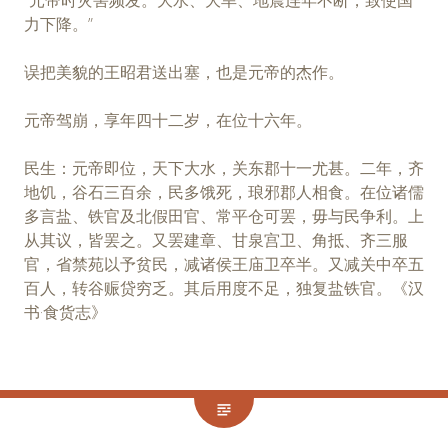
力下降。”
误把美貌的王昭君送出塞，也是元帝的杰作。
元帝驾崩，享年四十二岁，在位十六年。
民生：元帝即位，天下大水，关东郡十一尤甚。二年，齐
地饥，谷石三百余，民多饿死，琅邪郡人相食。在位诸儒
多言盐、铁官及北假田官、常平仓可罢，毋与民争利。上
从其议，皆罢之。又罢建章、甘泉宫卫、角抵、齐三服
官，省禁苑以予贫民，减诸侯王庙卫卒半。又减关中卒五
百人，转谷赈贷穷乏。其后用度不足，独复盐铁官。《汉
书·食货志》