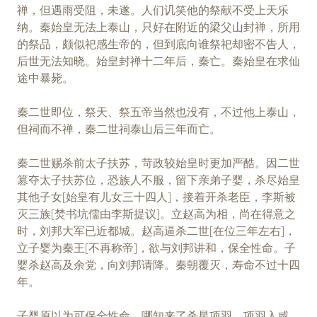
禅，但遇雨受阻，未遂。人们讥笑他的祭献不受上天乐
纳。秦始皇无法上泰山，只好在附近的梁父山封禅，所用
的祭品，颇似祀感生帝的，但到底向谁祭祀却密不告人，
后世无法知晓。始皇封禅十二年后，秦亡。秦始皇在求仙
途中暴毙。
秦二世即位，祭天、祭五帝当然也没有，不过他上泰山，
但祠而不禅，秦二世祠泰山后三年而亡。
秦二世赐杀前太子扶苏，苛政较始皇时更加严酷。因二世
篡夺太子扶苏位，恐族人不服，留下亲弟子婴，杀尽始皇
其他子女[始皇有儿女三十四人]，接着开杀老臣，李斯被
灭三族[焚书坑儒由李斯提议]。立赵高为相，尚在得意之
时，刘邦大军已近都城。赵高逼杀二世[在位三年左右]，
立子婴为秦王[不再称帝]，欲与刘邦讲和，保全性命。子
婴杀赵高及余党，向刘邦请降。秦朝覆灭，寿命不过十四
年。
子婴原以为可保全性命，哪知来了杀星项羽。项羽入咸