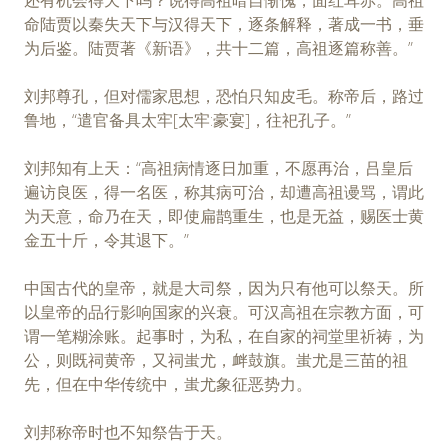
命陆贾以秦失天下与汉得天下，逐条解释，著成一书，垂
为后鉴。陆贾著《新语》，共十二篇，高祖逐篇称善。”
刘邦尊孔，但对儒家思想，恐怕只知皮毛。称帝后，路过
鲁地，“遣官备具太牢[太牢:豪宴]，往祀孔子。”
刘邦知有上天：“高祖病情逐日加重，不愿再治，吕皇后
遍访良医，得一名医，称其病可治，却遭高祖谩骂，谓此
为天意，命乃在天，即使扁鹊重生，也是无益，赐医士黄
金五十斤，令其退下。”
中国古代的皇帝，就是大司祭，因为只有他可以祭天。所
以皇帝的品行影响国家的兴衰。可汉高祖在宗教方面，可
谓一笔糊涂账。起事时，为私，在自家的祠堂里祈祷，为
公，则既祠黄帝，又祠蚩尤，衅鼓旗。蚩尤是三苗的祖
先，但在中华传统中，蚩尤象征恶势力。
刘邦称帝时也不知祭告于天。