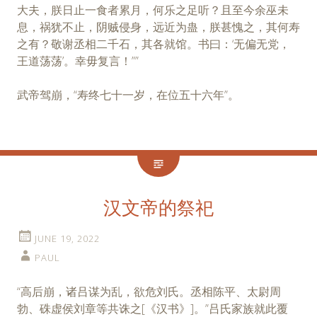
大夫，朕日止一食者累月，何乐之足听？且至今余巫未
息，祸犹不止，阴贼侵身，远近为蛊，朕甚愧之，其何寿
之有？敬谢丞相二千石，其各就馆。书曰：‘无偏无党，
王道荡荡’。幸毋复言！””
武帝驾崩，“寿终七十一岁，在位五十六年”。
汉文帝的祭祀
JUNE 19, 2022
PAUL
“高后崩，诸吕谋为乱，欲危刘氏。丞相陈平、太尉周
勃、硃虚侯刘章等共诛之[《汉书》]。”吕氏家族就此覆