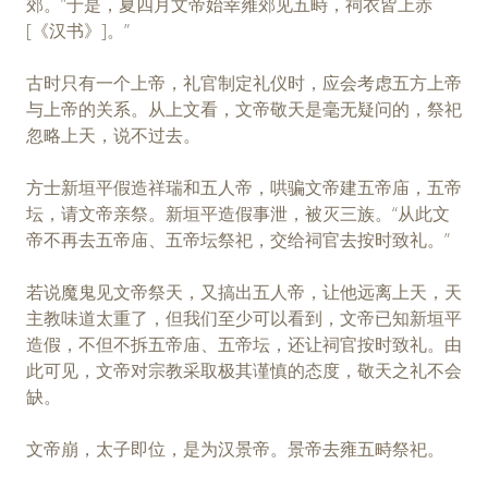
郊。”于是，夏四月文帝始幸雍郊见五畤，祠衣皆上赤
[《汉书》]。”
古时只有一个上帝，礼官制定礼仪时，应会考虑五方上帝
与上帝的关系。从上文看，文帝敬天是毫无疑问的，祭祀
忽略上天，说不过去。
方士新垣平假造祥瑞和五人帝，哄骗文帝建五帝庙，五帝
坛，请文帝亲祭。新垣平造假事泄，被灭三族。“从此文
帝不再去五帝庙、五帝坛祭祀，交给祠官去按时致礼。”
若说魔鬼见文帝祭天，又搞出五人帝，让他远离上天，天
主教味道太重了，但我们至少可以看到，文帝已知新垣平
造假，不但不拆五帝庙、五帝坛，还让祠官按时致礼。由
此可见，文帝对宗教采取极其谨慎的态度，敬天之礼不会
缺。
文帝崩，太子即位，是为汉景帝。景帝去雍五畤祭祀。