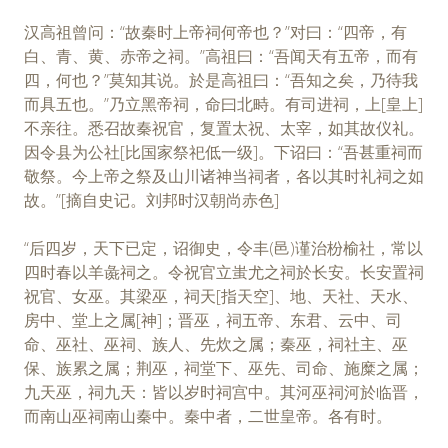
汉高祖曾问：“故秦时上帝祠何帝也？”对曰：“四帝，有
白、青、黄、赤帝之祠。”高祖曰：“吾闻天有五帝，而有
四，何也？”莫知其说。於是高祖曰：“吾知之矣，乃待我
而具五也。”乃立黑帝祠，命曰北畤。有司进祠，上[皇上]
不亲往。悉召故秦祝官，复置太祝、太宰，如其故仪礼。
因令县为公社[比国家祭祀低一级]。下诏曰：“吾甚重祠而
敬祭。今上帝之祭及山川诸神当祠者，各以其时礼祠之如
故。”[摘自史记。刘邦时汉朝尚赤色]
“后四岁，天下已定，诏御史，令丰(邑)谨治枌榆社，常以
四时春以羊彘祠之。令祝官立蚩尤之祠於长安。长安置祠
祝官、女巫。其梁巫，祠天[指天空]、地、天社、天水、
房中、堂上之属[神]；晋巫，祠五帝、东君、云中、司
命、巫社、巫祠、族人、先炊之属；秦巫，祠社主、巫
保、族累之属；荆巫，祠堂下、巫先、司命、施糜之属；
九天巫，祠九天：皆以岁时祠宫中。其河巫祠河於临晋，
而南山巫祠南山秦中。秦中者，二世皇帝。各有时。