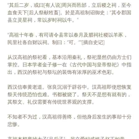
“其后二岁，或曰[有人说]周兴而邑邰，立后稷之祠，至今
血食天下[后人祭献牲畜]。於是高祖制诏御史：“其令郡国
县立灵星祠，常以岁时祠以牛。”
“高祖十年春，有司请令县常以春月及腊祠社稷以羊豕，
民里社各自财以祠。制曰：“可。””[摘自史记]
从汉高祖的祭祀看，基本沿用秦礼，祭祀显然仍由方士们
掌控。日本学者金子修一在《古代中国与皇帝祭祀》中指
出，西汉的祭祀与祭坛的装饰有浓厚的巫术色彩。
西汉信奉黄老道。张良沉溺于辟谷中。汉高祖即使想恢复
祭天传统恐怕也难。书都被烧了。祭天不是想有就有的，
其祭文、礼仪需要有传统世界观的支撑。
不知者不为过，汉高祖得善终，但他身后发生的事却十分
悲惨。
高祖本想废掉太子[吕后子]，另立爱妃戚姬子赵王如意。