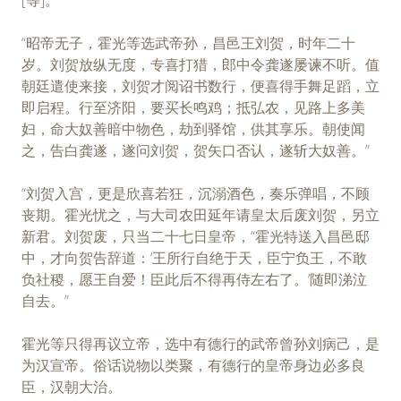
“昭帝无子，霍光等选武帝孙，昌邑王刘贺，时年二十
岁。刘贺放纵无度，专喜打猎，郎中令龚遂屡谏不听。值
朝廷遣使来接，刘贺才阅诏书数行，便喜得手舞足蹈，立
即启程。行至济阳，要买长鸣鸡；抵弘农，见路上多美
妇，命大奴善暗中物色，劫到驿馆，供其享乐。朝使闻
之，告白龚遂，遂问刘贺，贺矢口否认，遂斩大奴善。”
“刘贺入宫，更是欣喜若狂，沉溺酒色，奏乐弹唱，不顾
丧期。霍光忧之，与大司农田延年请皇太后废刘贺，另立
新君。刘贺废，只当二十七日皇帝，“霍光特送入昌邑邸
中，才向贺告辞道：‘王所行自绝于天，臣宁负王，不敢
负社稷，愿王自爱！臣此后不得再侍左右了。’随即涕泣
自去。”
霍光等只得再议立帝，选中有德行的武帝曾孙刘病己，是
为汉宣帝。俗话说物以类聚，有德行的皇帝身边必多良
臣，汉朝大治。