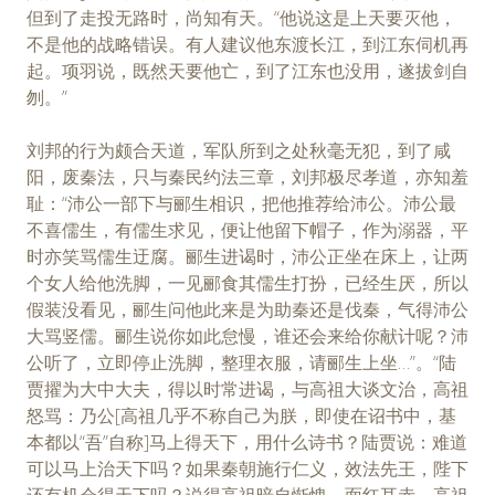
但到了走投无路时，尚知有天。“他说这是上天要灭他，
不是他的战略错误。有人建议他东渡长江，到江东伺机再
起。项羽说，既然天要他亡，到了江东也没用，遂拔剑自
刎。”
刘邦的行为颇合天道，军队所到之处秋毫无犯，到了咸
阳，废秦法，只与秦民约法三章，刘邦极尽孝道，亦知羞
耻：“沛公一部下与郦生相识，把他推荐给沛公。沛公最
不喜儒生，有儒生求见，便让他留下帽子，作为溺器，平
时亦笑骂儒生迂腐。郦生进谒时，沛公正坐在床上，让两
个女人给他洗脚，一见郦食其儒生打扮，已经生厌，所以
假装没看见，郦生问他此来是为助秦还是伐秦，气得沛公
大骂竖儒。郦生说你如此怠慢，谁还会来给你献计呢？沛
公听了，立即停止洗脚，整理衣服，请郦生上坐…”。“陆
贾擢为大中大夫，得以时常进谒，与高祖大谈文治，高祖
怒骂：乃公[高祖几乎不称自己为朕，即使在诏书中，基
本都以“吾”自称]马上得天下，用什么诗书？陆贾说：难道
可以马上治天下吗？如果秦朝施行仁义，效法先王，陛下
还有机会得天下吗？说得高祖暗自惭愧，面红耳赤。高祖