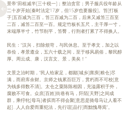
景帝“田租减半[三十税一]；整治贪官；男子服兵役年龄从
二十岁开始[秦时法定17岁，但15岁也要服役]。笞[打板
子]五百减为三百，笞三百减为二百，后来又减笞三百至
二百，减笞二百至一百。规定竹板长五尺，主干厚一寸，
末端厚半寸，竹节削平，笞臀，行刑者打累了不得换人。
民生：“汉兴，扫除烦苛，与民休息。至于孝文，加之以
恭俭，孝景遵业，五六十载之间，至于移风易俗，黎民醇
厚。周云成、康，汉言文、景，美矣！”
文景之治时期，“民人给家足，都鄙[城乡]廪庾[粮仓]尽
满，而府库余财。京师之钱累百巨万，贯朽而不可校[意
为钱多得数不清]。太仓之粟陈陈相因，充溢露积于外，
腐败不可食。众庶[百姓]街巷有马，阡陌[天野]之间成
群，乘牸牝[母马]者摈而不得会聚[意思是骑母马让人看不
起]…人人自爱而重犯法，先行谊[品行]而黜愧辱焉”。