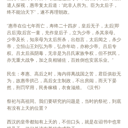
遣人探视，惠帝复太后道：“此非人所为。臣为太后子，
终不能治天下”，遂不再理朝政。
“惠帝在位七年而亡，寿终二十四岁，皇后无子，太后[即
吕后]取后宫一童，充作皇后子，立为少帝，杀其亲母。
少帝及长，知亲母为太后所杀，出怨言，太后闻之，杀少
帝，立恒山王刘弘为帝，弘亦年幼，亦称少帝。吕后专
权。吕太后虽阴毒，无非是为吕氏家族争权，但不扰民，
亦无重大战争，加之良相辅佐，百姓倒也安居乐业。”
民生：孝惠、高后之时，海内得离战国之苦，君臣俱欲无
为，故惠帝拱己，高后女主制政，不出房闼，而天下晏
然，刑罚罕用，民务稼穑，衣食滋殖。《汉书》
祭祀与高祖同。我们要研究的问题是，当时的祭祀，到底
有没有上天的位置？
西汉的皇帝都知有上天的，不但口头，就是在诏书中也常