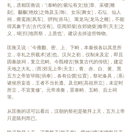
礼，丞相匡衡说：“(泰畤的)紫坛有文[纹]章、采镂[雕
刻]、黼黻[艳纹]之饰及玉(饰)、女乐[舞女]，石坛、仙人
祠，瘗鸾路[凤车]、骍驹[赤马]、寓龙马[龙马之雕]，不能
得其象于古[古代没有]。臣闻郊柴[在郊烧柴]飨帝[天主]之
义，埽[扫]地而祭，上质也”。建议去掉这些饰物。
匡衡又说：“今雍鄜、密、上、下畤，本秦侯各以其意所
立，非礼之所载术[述]也。汉兴之初，仪制未及定，即且
因秦故祠，复立北畤。今既稽古[恢复古代的传统]，建定
天地之大礼，(而)郊见上帝(天主)，青、赤、白、黄、黑
五方之帝皆毕陈[供奉]，各有位馔[位置]，祭祀备具，(系)
诸侯所妄造，王者不当长遵。及北畤[高祖所立]，未定时
所立，不宜复修”。元帝准奏，罢泰畤、五畤、后土祠
等。
从匡衡的话可以看出，汉朝的祭祀是敬拜上天，五方上帝
只是陈列而已。