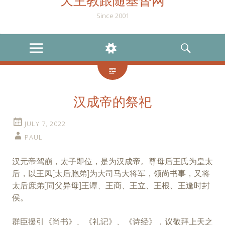
天主教跟随基督网
Since 2001
MENU
WIDGETS
SEARCH
汉成帝的祭祀
JULY 7, 2022
PAUL
汉元帝驾崩，太子即位，是为汉成帝。尊母后王氏为皇太
后，以王凤[太后胞弟]为大司马大将军，领尚书事，又将
太后庶弟[同父异母]王谭、王商、王立、王根、王逢时封
侯。
群臣援引《尚书》、《礼记》、《诗经》，议敬拜上天之