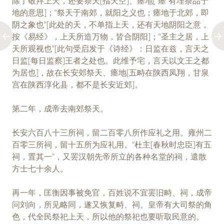
除了敬拜上天，还要祭天[指天空]、瘗地[“瘗”有埋祭品于
地的意思]；“祭天于南郊，就阳之义也；瘗地于北郊，即
阴之象也”[此处的天，不单指上天，还有天地阴阳之意，
按《易经》，上天所造万物，皆合阴阳]；“圣主之居，上
天所观视也”[此句受启发于《诗经》：日监在兹，言天之
日监[每日监察]王者之处也。此维予宅，言天以文王之都
为居也]，故在长安郊祭天、瘗地[五畤在陕西凤翔，甘泉
宫在陕西淳化县，都不是长安近郊]。
第二年，成帝去南郊祭天。
长安六百八十三所祠，留二百零八所作应礼之用。雍州二
百零三所祠，留十五所为应礼用。“杜主[春秋时忠臣]有五
祠，置其一”，又罢汉朝先帝所立的各种名堂的祠，遣散
方士七十余人。
再一年，匡衡因事被免官，百姓说不宜罢旧畤、祠，成帝
问刘向，所见略同，遂又恢复畤、祠。皇帝有大司祭的角
色，代全民祭祀上天，所以他的祭祀也要听取民意的。