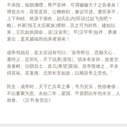
不亲指，临朝渊嘿，尊严若神，可谓穆穆天子之容者矣！
博览古今，容受直辞。公卿称职，奏议可述。遭世承平，
上下和睦。然湛于酒色，赵氏乱内[听说过赵飞燕吧？
略]，外家[指王太后家族]擅朝，言之可为於邑。建始以
来，王氏始执国命，哀[汉哀帝]、平[汉平帝]短祚，莽遂
篡位，盖其威福所由来者渐矣！
成帝驾崩后，皇太后诏有司曰：“皇帝即位，思顺天心，
遵经义，定郊礼，天下说憙[喜悦]。惧未有皇孙，故复甘
泉泰畤、汾阴后土，庶几[希望]获福。皇帝恨难之，卒未
得其祐。其复南、北郊长安如故，以顺皇帝之意也。”
民生：成帝时，天下亡兵革之事，号为安乐，然俗奢侈，
不以蓄聚为意。永始二年，梁国、平原郡比年伤水灾，人
相食。《汉书·食货志》