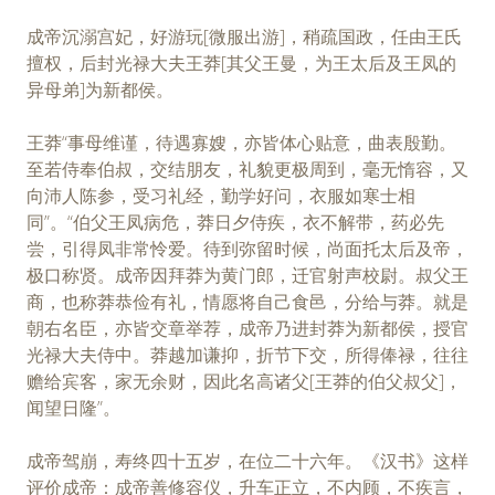
成帝沉溺宫妃，好游玩[微服出游]，稍疏国政，任由王氏
擅权，后封光禄大夫王莽[其父王曼，为王太后及王凤的
异母弟]为新都侯。
王莽“事母维谨，待遇寡嫂，亦皆体心贴意，曲表殷勤。
至若侍奉伯叔，交结朋友，礼貌更极周到，毫无惰容，又
向沛人陈参，受习礼经，勤学好问，衣服如寒士相
同”。“伯父王凤病危，莽日夕侍疾，衣不解带，药必先
尝，引得凤非常怜爱。待到弥留时候，尚面托太后及帝，
极口称贤。成帝因拜莽为黄门郎，迁官射声校尉。叔父王
商，也称莽恭俭有礼，情愿将自己食邑，分给与莽。就是
朝右名臣，亦皆交章举荐，成帝乃进封莽为新都侯，授官
光禄大夫侍中。莽越加谦抑，折节下交，所得俸禄，往往
赡给宾客，家无余财，因此名高诸父[王莽的伯父叔父]，
闻望日隆”。
成帝驾崩，寿终四十五岁，在位二十六年。《汉书》这样
评价成帝：成帝善修容仪，升车正立，不内顾，不疾言，